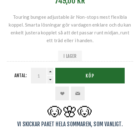
749,00 KR
Touring bungee adjustable är Non-stops mest flexibla
koppel. Smarta lösningar gör vardagen enklare och du kan
enkelt justera kopplet så att det passar runt midjan, runt
ett träd eller i handen.
I LAGER
ANTAL:
KÖP
🐶🌸
🐶
VI SKICKAR PAKET HELA SOMMAREN, SOM VANLIGT.