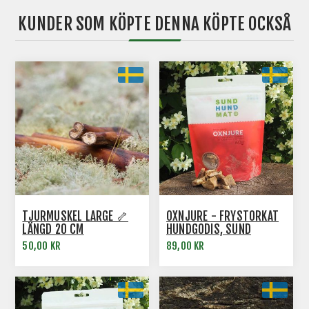
KUNDER SOM KÖPTE DENNA KÖPTE OCKSÅ
TJURMUSKEL LARGE 🦴
OXNJURE - FRYSTORKAT
LÄNGD 20 CM
HUNDGODIS, SUND
HUNDMAT
50,00 KR
89,00 KR