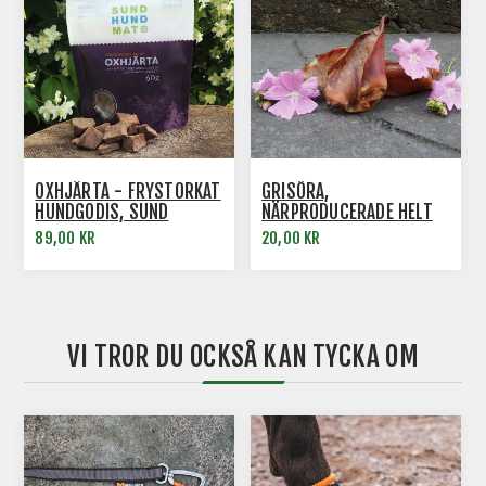
OXHJÄRTA - FRYSTORKAT
GRISÖRA,
HUNDGODIS, SUND
NÄRPRODUCERADE HELT
HUNDMAT
UTAN TILLSATSER
89,00 KR
20,00 KR
VI TROR DU OCKSÅ KAN TYCKA OM