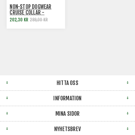
NON-STOP DOGWEAR
CRUISE COLLAR -
SLIPHALSBAND
202,30 KR
289,00 KR
HITTA OSS
INFORMATION
MINA SIDOR
NYHETSBREV