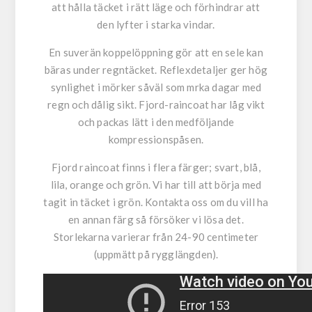
att hålla täcket i rätt läge och förhindrar att
den lyfter i starka vindar.
En suverän koppelöppning gör att en sele kan
bäras under regntäcket. Reflexdetaljer ger hög
synlighet i mörker såväl som mrka dagar med
regn och dålig sikt. Fjord-raincoat har låg vikt
och packas lätt i den medföljande
kompressionspåsen.
Fjord raincoat finns i flera färger; svart, blå,
lila, orange och grön. Vi har till att börja med
tagit in täcket i grön. Kontakta oss om du vill ha
en annan färg så försöker vi lösa det.
Storlekarna varierar från 24-90 centimeter
(uppmätt på rygglängden).