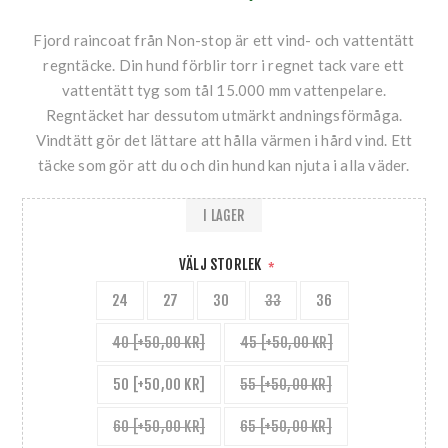
Fjord raincoat från Non-stop är ett vind- och vattentätt
regntäcke. Din hund förblir torr i regnet tack vare ett
vattentätt tyg som tål 15.000 mm vattenpelare.
Regntäcket har dessutom utmärkt andningsförmåga.
Vindtätt gör det lättare att hålla värmen i hård vind. Ett
täcke som gör att du och din hund kan njuta i alla väder.
I LAGER
VÄLJ STORLEK
*
24
27
30
33
36
40 [+50,00 KR]
45 [+50,00 KR]
50 [+50,00 KR]
55 [+50,00 KR]
60 [+50,00 KR]
65 [+50,00 KR]