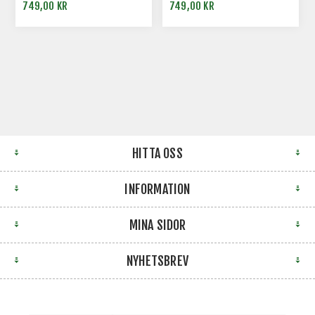
HUNDSELE FÖR VARDAG,
HUNDSELE FÖR VARDAG,
749,00 KR
749,00 KR
VANDRING OCH SÖK - LILA
VANDRING OCH SÖK -
ORANGE
HITTA OSS
INFORMATION
MINA SIDOR
NYHETSBREV