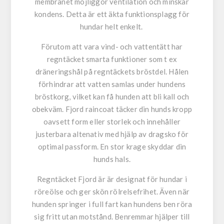
membranet möjliggör ventilation och minskar
kondens. Detta är ett äkta funktionsplagg för
hundar helt enkelt.
Förutom att vara vind- och vattentätt har
regntäcket smarta funktioner som t ex
dräneringshål på regntäckets bröstdel. Hålen
förhindrar att vatten samlas under hundens
bröstkorg, vilket kan få hunden att bli kall och
obekväm. Fjord raincoat täcker din hunds kropp
oavsett form eller storlek och innehåller
justerbara altenativ med hjälp av dragsko för
optimal passform. En stor krage skyddar din
hunds hals.
Regntäcket Fjord är är designat för hundar i
röreölse och ger skön rölrelsefrihet. Även när
hunden springer i full fart kan hundens ben röra
sig fritt utan motstånd. Benremmar hjälper till