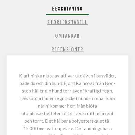
BESKRIVNING
STORLEKSTABELL
OMTANKAR
RECENSIONER
Klart ni ska njuta av att var ute även i busväder,
både du och din hund. Fjord Raincoat från Non-
stop håller din hund torr även i kraftigt regn.
Dessutom håller regntäcket hunden renare. Så
när ni kommer hem från blöta
utomhusaktiviteter förblir även ditt hem rent
och torrt. Det hållbara polyesterskalet tål
15.000 mm vattenpelare. Det andningsbara