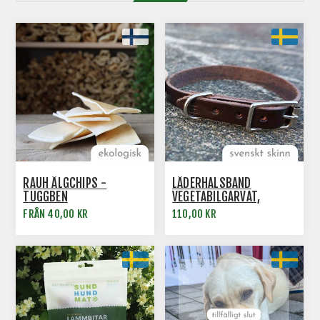
RAUH ÄLGCHIPS -
LÄDERHALSBAND
TUGGBEN
VEGETABILGARVAT,
SVENSKTILLVERKAT
FRÅN 40,00 KR
110,00 KR